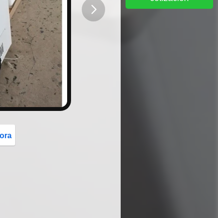
button
ora