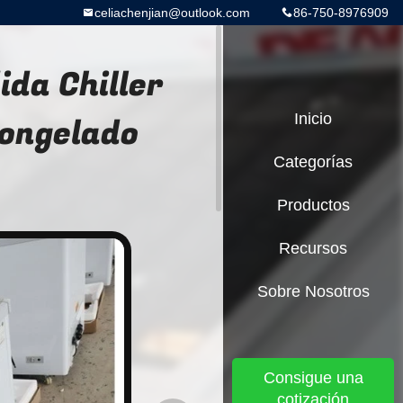
celiachenjian@outlook.com
86-750-8976909
ida Chiller
congelado
Inicio
Categorías
Productos
Recursos
Sobre Nosotros
Consigue una
cotización