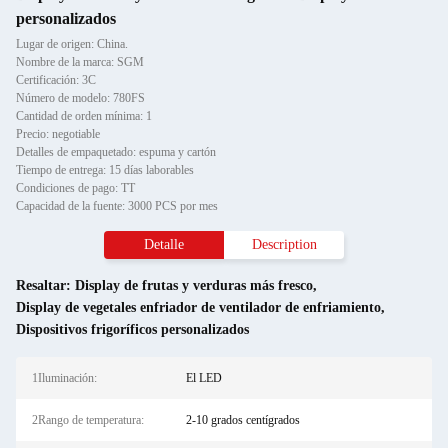
personalizados
Lugar de origen: China.
Nombre de la marca: SGM
Certificación: 3C
Número de modelo: 780FS
Cantidad de orden mínima: 1
Precio: negotiable
Detalles de empaquetado: espuma y cartón
Tiempo de entrega: 15 días laborables
Condiciones de pago: TT
Capacidad de la fuente: 3000 PCS por mes
Detalle
Description
Resaltar:
Display de frutas y verduras más fresco
,
Display de vegetales enfriador de ventilador de enfriamiento
,
Dispositivos frigoríficos personalizados
1Iluminación:
El LED
2Rango de temperatura:
2-10 grados centígrados