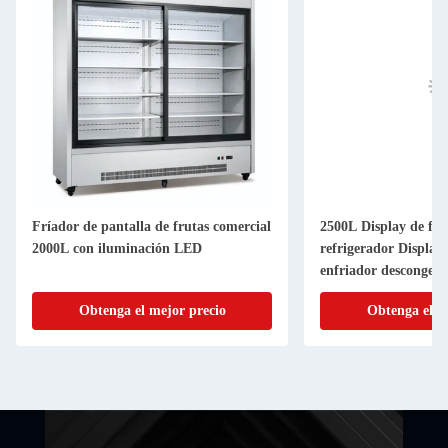
Fríador de pantalla de frutas comercial
2500L Display de frut
2000L con iluminación LED
refrigerador Display
enfriador descongela
Obtenga el mejor precio
Obtenga el m