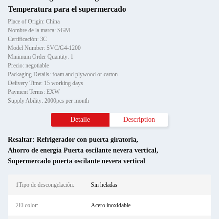
Temperatura para el supermercado
Place of Origin: China
Nombre de la marca: SGM
Certificación: 3C
Model Number: SVC/G4-1200
Minimum Order Quantity: 1
Precio: negotiable
Packaging Details: foam and plywood or carton
Delivery Time: 15 working days
Payment Terms: EXW
Supply Ability: 2000pcs per month
Detalle
Description
Resaltar:
Refrigerador con puerta giratoria
,
Ahorro de energía Puerta oscilante nevera vertical
,
Supermercado puerta oscilante nevera vertical
1Tipo de descongelación:
Sin heladas
2El color:
Acero inoxidable