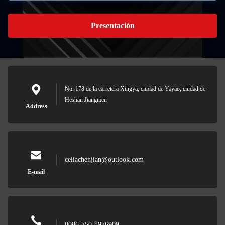
Presentación
No. 178 de la carretera Xingya, ciudad de Yayao, ciudad de
Heshan Jiangmen
Address
celiachenjian@outlook.com
E-mail
0086-750-8976909