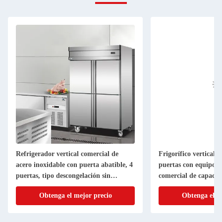
Refrigerador vertical comercial de
Frigorífico vertical s
acero inoxidable con puerta abatible, 4
puertas con equipo d
puertas, tipo descongelación sin
comercial de capacid
escarcha
Obtenga el mejor precio
Obtenga el m