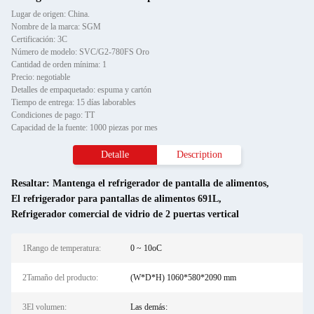
Lugar de origen: China.
Nombre de la marca: SGM
Certificación: 3C
Número de modelo: SVC/G2-780FS Oro
Cantidad de orden mínima: 1
Precio: negotiable
Detalles de empaquetado: espuma y cartón
Tiempo de entrega: 15 días laborables
Condiciones de pago: TT
Capacidad de la fuente: 1000 piezas por mes
Detalle
Description
Resaltar:
Mantenga el refrigerador de pantalla de alimentos
,
El refrigerador para pantallas de alimentos 691L
,
Refrigerador comercial de vidrio de 2 puertas vertical
1Rango de temperatura:
0 ~ 10oC
2Tamaño del producto:
(W*D*H) 1060*580*2090 mm
3El volumen:
Las demás: