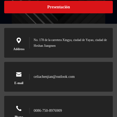
Presentación
No. 178 de la carretera Xingya, ciudad de Yayao, ciudad de
Heshan Jiangmen
Address
celiachenjian@outlook.com
E-mail
0086-750-8976909