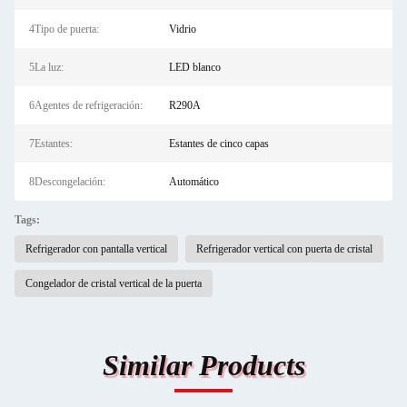
4Tipo de puerta:
Vidrio
5La luz:
LED blanco
6Agentes de refrigeración:
R290A
7Estantes:
Estantes de cinco capas
8Descongelación:
Automático
Tags:
Refrigerador con pantalla vertical
Refrigerador vertical con puerta de cristal
Congelador de cristal vertical de la puerta
Similar Products