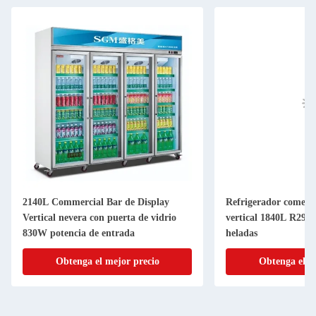
2140L Commercial Bar de Display
Refrigerador comerci
Vertical nevera con puerta de vidrio
vertical 1840L R290a
830W potencia de entrada
heladas
Obtenga el mejor precio
Obtenga el m