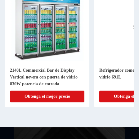
2140L Commercial Bar de Display
Refrigerador comerci
Vertical nevera con puerta de vidrio
vidrio 691L
830W potencia de entrada
Obtenga el mejor precio
Obtenga el m