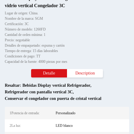
vidrio vertical Congelador 3C
Lugar de origen: China.
Nombre de la marca: SGM
Certificación: 3C
Número de modelo: 1260FD
Cantidad de orden mínima: 1
Precio: negotiable
Detalles de empaquetado: espuma y cartón
Tiempo de entrega: 15 días laborables
Condiciones de pago: TT
Capacidad de la fuente: 4000 piezas por mes
Detalle
Description
Resaltar:
Bebidas Display vertical Refrigerador
,
Refrigerador con pantalla vertical 3C
,
Conservar el congelador con puerta de cristal vertical
1Potencia de entrada:
Personalizado
2La luz:
LED blanco